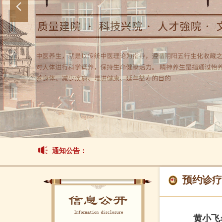
넳
通知公告：
预约诊疗
黄小飞