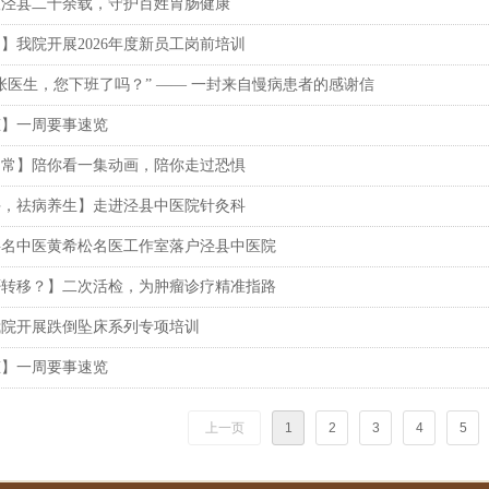
根泾县二十余载，守护百姓胃肠健康
】我院开展2026年度新员工岗前培训
张医生，您下班了吗？” —— 一封来自慢病患者的感谢信
态】一周要事速览
日常】陪你看一集动画，陪你走过恐惧
手，祛病养生】走进泾县中医院针灸科
层名中医黄希松名医工作室落户泾县中医院
否转移？】二次活检，为肿瘤诊疗精准指路
我院开展跌倒坠床系列专项培训
态】一周要事速览
上一页
1
2
3
4
5