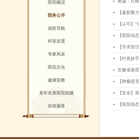
黄诚：扎
넷
医院概况
【凝新聚力
넷
院务公开
【认可】“
넷
就医导航
【医院动
넷
科室设置
【手术室
넷
专家风采
【针灸妙
넷
医院文化
安徽省基
넷
健康宣教
【肿瘤是
넷
【安全】
老年友善医院创建
넷
【医院动
넷
在线服务