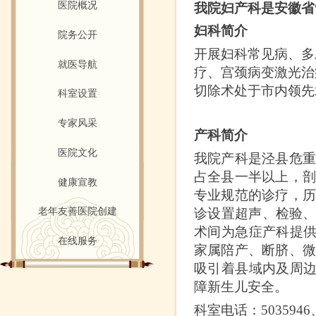
医院概况
我院
妇产科是安徽省
妇科简介
院务公开
开展妇科常见病、多
就医导航
疗
、
宫颈病变激光治
切除术处于市内领先
科室设置
专家风采
产科简介
医院文化
我院产科是泾县危
占全县一半以上，
健康宣教
专业规范的诊疗，
诊设置超声、检验、
老年友善医院创建
术间为急症产科提供
在线服务
家属陪产、断脐、
吸引着县域内及周
障新生儿安全。
科室电话：
5035946