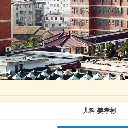
儿科 姜孝彬