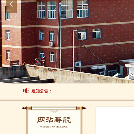
넳
通知公告：