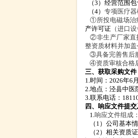
（
3
）
经营范围包
（
4
）
专项医疗器
①
所投
电磁场治
产许可证
（进口设
②
非生产厂家直
整资质材料并加盖
③
具备完善售后
④
资质审核合格
三、获取采购文件
1.时间：2026年6
2.地点：泾县中
3.联系电话：1811
四、
响应文件提交
1.
响应文件组成
（
1）公司基本
（
2）相关资质