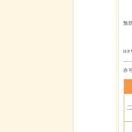
预
H
—
亦