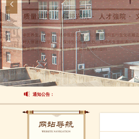
넳
通知公告：