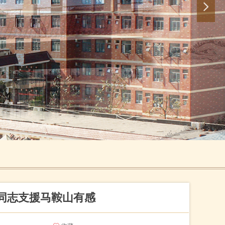
넲
同志支援马鞍山有感