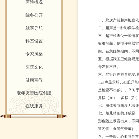
医院概况
院务公开
一、此次产前超声检查依
二
、超声是一种影像学检
就医导航
三
、超声检查受一些潜
科室设置
标准切面
，
使得
许多器官
四
、在您妊娠期间，不同
专家风采
五
、根据我国
卫健委
规
骨发育不良。
医院文化
六
、尽管超声检查能发现
健康宣教
1.超声显示胎儿心脏只
是检查不出的）。 2.
老年友善医院创建
并指（趾）、多指（趾
记、肢体关节曲度无法评
在线服务
七
、胎儿畸形的形成是
形也随之暴露出来，不同
道闭锁（食管气管瘘）、
八
、一些胎儿心血管异