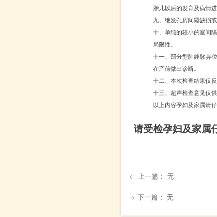
胎儿以后的发育及病情进
九
、继发孔房间隔缺损或
十、单纯的较小的室间
局限性。
十
一
、部分型肺静脉异
在产前做出诊断。
十
二
、本次检查结果仅反
十
三
、超声检查意见仅供
以上内容孕妇及家属请仔
请受检
孕妇及家属
上一篇：
无
ꂃ
下一篇：
无
ꁹ